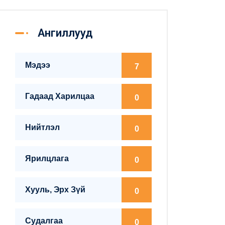
Ангиллууд
Мэдээ
7
Гадаад Харилцаа
0
Нийтлэл
0
Ярилцлага
0
Хууль, Эрх Зүй
0
Судалгаа
0