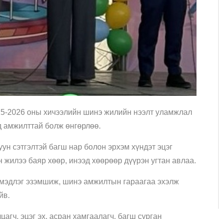
25-2026 оны хичээлийн шинэ жилийн нээлт уламжлал
д амжилттай болж өнгөрлөө.
ун сэтгэлтэй багш нар болон эрхэм хүндэт эцэг
 жилээ баяр хөөр, инээд хөөрөөр дүүрэн угтан авлаа.
мэдлэг эзэмшиж, шинэ амжилтын гараагаа эхэлж
йв.
агч, эцэг эх, асран хамгаалагч, багш сурган