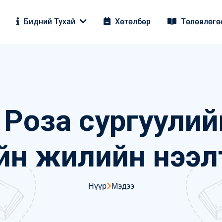
Бидний Тухай
Хөтөлбөр
Төлөвлөгө
 Роза сургуулий
йн жилийн нээл
Нүүр
Мэдээ