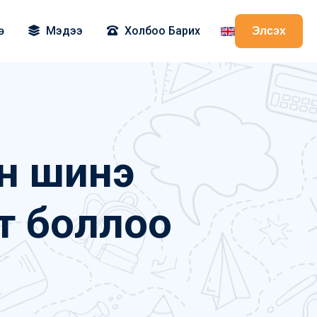
ө
Мэдээ
Холбоо Барих
Элсэх
н шинэ
т боллоо