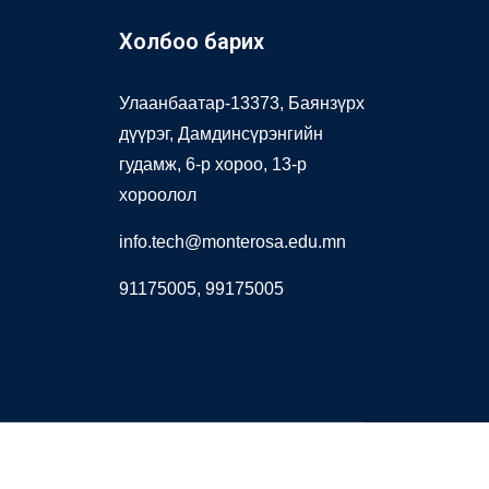
Холбоо барих
н
Улаанбаатар-13373, Баянзүрх
дүүрэг, Дамдинсүрэнгийн
гудамж, 6-р хороо, 13-р
хороолол
info.tech@monterosa.edu.mn
91175005, 99175005