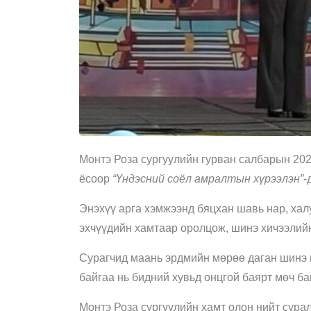
Монтэ Роза сургуулийн гурван салбарын 20
ёсоор
“Үндэсний соёл амралтын хүрээлэн”
-
Энэхүү арга хэмжээнд бяцхан шавь нар, халу
эхчүүдийн хамтаар оролцож, шинэ хичээлийн
Сурагчид маань эрдмийн мөрөө даган шинэ 
байгаа нь бидний хувьд онцгой баярт мөч ба
Монтэ Роза сургуулийн хамт олон нийт суралц