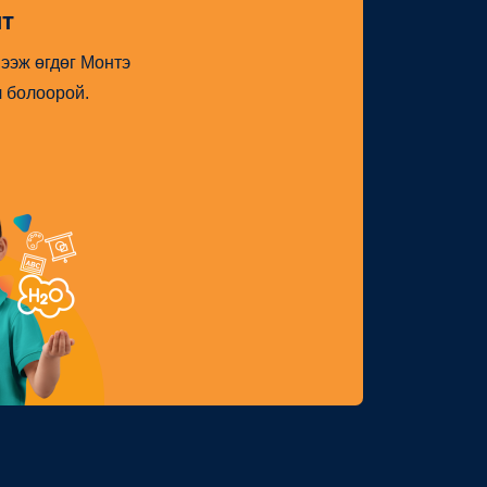
лт
ээж өгдөг Монтэ
ч болоорой.