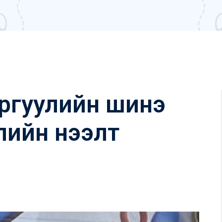
ргуулийн шинэ
лийн нээлт