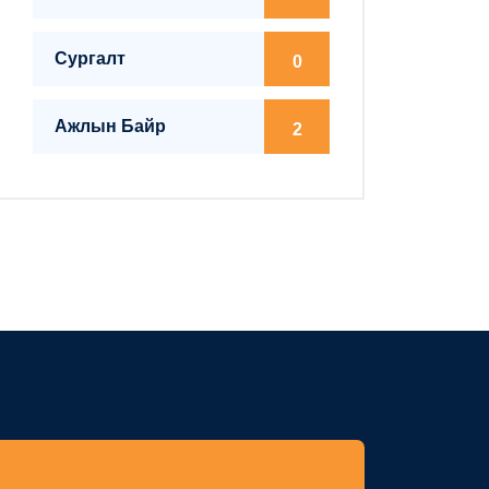
Сургалт
0
Ажлын Байр
2