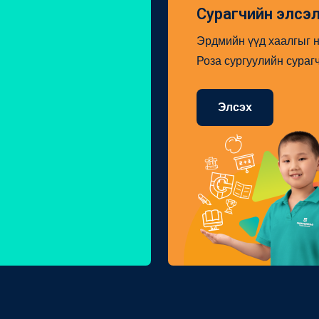
Сурагчийн элсэ
Эрдмийн үүд хаалгыг н
Роза сургуулийн сураг
Элсэх