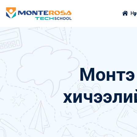
Нүүр
Монтэ
хичээли