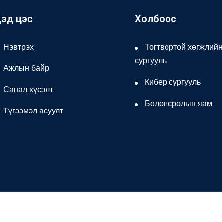
эд цэс
Холбоос
Нэвтрэх
Тогтвортой хөгжлий
сургууль
Ажлын байр
Кибер сургууль
Санал хүсэлт
Боловсролын яам
Түгээмэл асуулт
© 2026 Бүх эрх хуулиар хамгаалагдсан.