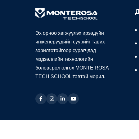
Д
Эх орноо хөгжүүлэх ирээдүйн
инженерүүдийн суурийг тавих
зорилготойгоор сурагчдад
мэдээллийн технологийн
боловсрол олгох MONTE ROSA
TECH SCHOOL тавтай морил.