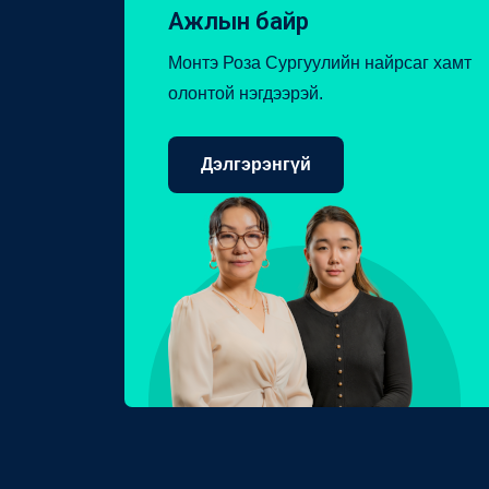
Ажлын байр
Монтэ Роза Сургуулийн найрсаг хамт
олонтой нэгдээрэй.
Дэлгэрэнгүй